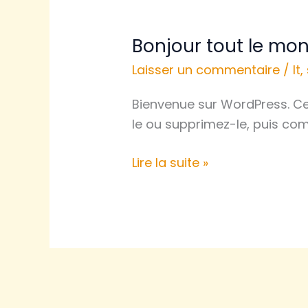
Bonjour tout le mon
Bonjour
tout
Laisser un commentaire
/
It
,
le
Bienvenue sur WordPress. Cec
monde !
le ou supprimez-le, puis co
Lire la suite »