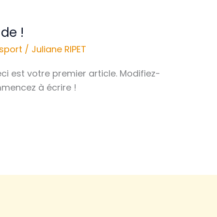
de !
sport
/
Juliane RIPET
i est votre premier article. Modifiez-
mmencez à écrire !